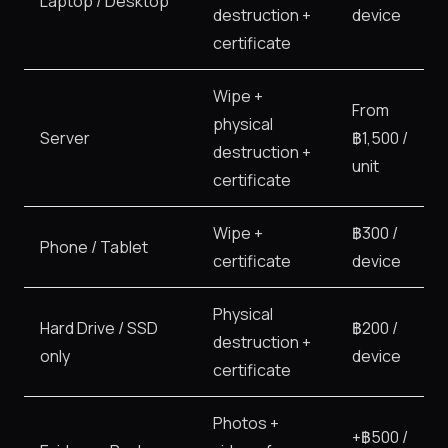
Laptop / Desktop
destruction +
device
certificate
Wipe +
From
physical
Server
฿1,500 /
destruction +
unit
certificate
Wipe +
฿300 /
Phone / Tablet
certificate
device
Physical
Hard Drive / SSD
฿200 /
destruction +
only
device
certificate
Photos +
+฿500 /