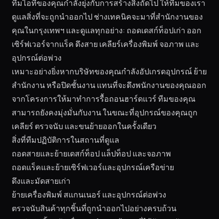
ทีมไอทีของคุณกำลังยุ่งกับการสร้างสิ่งถัดไป ให้ทีมของเรา
ดูแลสิ่งที่จะถูกนำออกไป ช่างเทคนิคจะมาที่สำนักงานของ
คุณในกรุงเทพฯ และดูแลทุกอย่าง: ถอดเดสก์ท็อปเก่า ออก
เซิร์ฟเวอร์จากแร็ค ดึงสาย เคลียร์เครื่องพิมพ์ จอภาพ และ
อุปกรณ์ต่อพ่วง
เหมาะอย่างยิ่งหากบริษัทของคุณกำลังอัปเกรดอุปกรณ์ ย้าย
สำนักงาน หรือปิดชั้นงาน แทนที่จะดึงพนักงานของคุณออก
จากโครงการให้มาทำการรื้อถอนฮาร์ดแวร์ ทีมของคุณ
สามารถยังคงมุ่งมั่นกับงาน ในขณะที่อุปกรณ์ของคุณถูก
เคลียร์ ตรวจนับ และขนย้ายออกในครั้งเดียว
สิ่งที่ทีมปฏิบัติการในสถานที่ดูแล
ถอดสายและย้ายเดสก์ท็อป แล็ปท็อป และจอภาพ
ถอดแร็คและย้ายเซิร์ฟเวอร์และอุปกรณ์เครือข่าย
ดึงและมัดสายเก่า
ย้ายเครื่องพิมพ์ สแกนเนอร์ และอุปกรณ์ต่อพ่วง
ตรวจนับสินค้าทุกชิ้นที่ถูกนำออกไปอย่างครบถ้วน