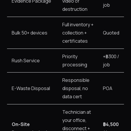
Evidence Package
video of
job
destruction
Full inventory +
Bulk 50+ devices
collection +
Quoted
certificates
Priority
+฿300 /
Rush Service
processing
job
Responsible
E-Waste Disposal
disposal, no
POA
data cert
Technician at
your office,
On-Site
฿4,500
disconnect +